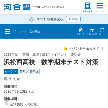
入塾説明会
塾生の方
高等学校の先生
校舎・教室
メニュー
学年と地域を選択
設定
個別相談
イベント・説明会
体験授業
ログイン
お気に入り
カート
イベント申込ガイド
2026年度 東海・北陸 | 高1生 | イベント・説明会
浜松西高校 数学期末テスト対策
イベント
無料 ／ 要申込
高1生 対象
開催期間：
2026年6月13日（土）
開催場所：
会場実施（浜松校）