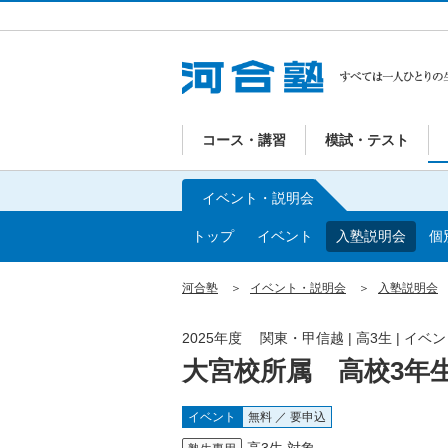
コース・講習
模試・テスト
イベント・説明会
トップ
イベント
入塾説明会
個
河合塾
イベント・説明会
入塾説明会
2025年度 関東・甲信越 | 高3生 | イ
大宮校所属 高校3年
イベント
無料 ／ 要申込