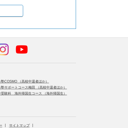
合塾COSMO （高校中退者ほか）
合塾サポートコース梅田 （高校中退者ほか）
学受験科 海外帰国生コース （海外帰国生）
ー
サイトマップ