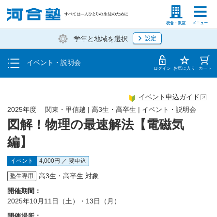
入塾説明会
塾生の方
高等学校の先生
校舎・教室
メニュー
学年と地域を選択
設定
個別相談
イベント・説明会
体験授業
ログイン
お気に入り
カート
イベント申込ガイド
2025年度 関東・甲信越 | 高3生・高卒生 | イベント・説明会
図解！物理の最速解法【電磁気
編】
イベント
4,000円 ／ 要申込
高3生・高卒生 対象
塾生専用
開催期間：
2025年10月11日（土）・13日（月）
開催場所：