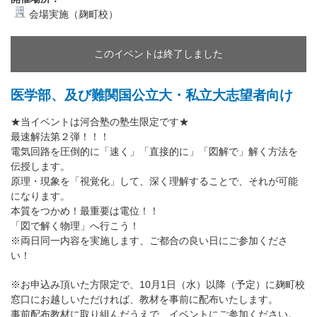
会場実施（麹町校）
このイベントは終了しました
医学部、及び難関国公立大・私立大志望者向け
★当イベントは河合塾の塾生限定です★
最速解法第２弾！！！
電気回路を圧倒的に「速く」「直接的に」「図解で」解く方法を
伝授します。
原理・現象を「視覚化」して、深く理解することで、それが可能
になります。
本質をつかめ！最重要は電位！！
「図で解く物理」へ行こう！
※両日同一内容を実施します、ご都合の良い日にご参加くださ
い！
※お申込み頂いた方限定で、10月1日（水）以降（予定）に麹町校
窓口にお越しいただければ、教材を事前に配布いたします。
事前配布教材に取り組んだうえで、イベントにご参加ください。