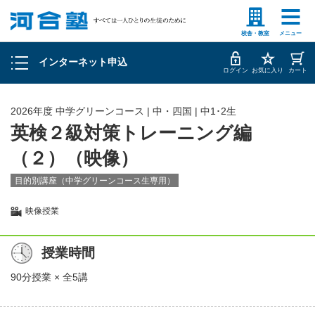
塾生の方
高等学校の先生
申込履歴の確認
校舎・教室
メニュー
インターネット申込
お客様情報の確認・変更
ログイン
お気に入り
カート
2026年度 中学グリーンコース | 中・四国 | 中1･2生
英検２級対策トレーニング編
（２）（映像）
目的別講座（中学グリーンコース生専用）
映像授業
授業時間
90分授業 × 全5講