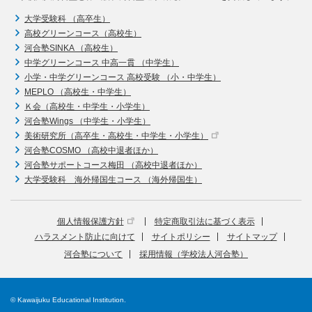
大学受験科 （高卒生）
高校グリーンコース（高校生）
河合塾SINKA （高校生）
中学グリーンコース 中高一貫 （中学生）
小学・中学グリーンコース 高校受験 （小・中学生）
MEPLO （高校生・中学生）
Ｋ会（高校生・中学生・小学生）
河合塾Wings （中学生・小学生）
美術研究所（高卒生・高校生・中学生・小学生）
河合塾COSMO （高校中退者ほか）
河合塾サポートコース梅田 （高校中退者ほか）
大学受験科 海外帰国生コース （海外帰国生）
個人情報保護方針
特定商取引法に基づく表示
ハラスメント防止に向けて
サイトポリシー
サイトマップ
河合塾について
採用情報（学校法人河合塾）
© Kawaijuku Educational Institution.