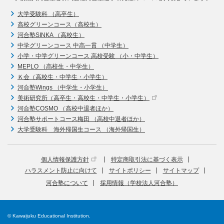
大学受験科 （高卒生）
高校グリーンコース（高校生）
河合塾SINKA （高校生）
中学グリーンコース 中高一貫 （中学生）
小学・中学グリーンコース 高校受験 （小・中学生）
MEPLO （高校生・中学生）
Ｋ会（高校生・中学生・小学生）
河合塾Wings （中学生・小学生）
美術研究所（高卒生・高校生・中学生・小学生）
河合塾COSMO （高校中退者ほか）
河合塾サポートコース梅田 （高校中退者ほか）
大学受験科 海外帰国生コース （海外帰国生）
個人情報保護方針
特定商取引法に基づく表示
ハラスメント防止に向けて
サイトポリシー
サイトマップ
河合塾について
採用情報（学校法人河合塾）
© Kawaijuku Educational Institution.