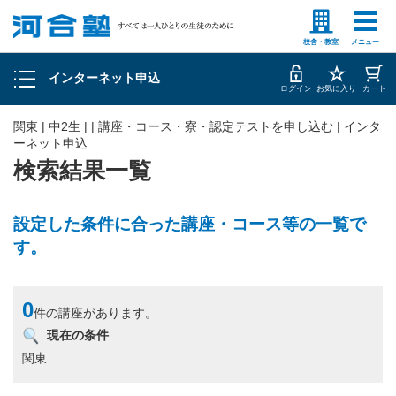
塾生の方
高等学校の先生
申込履歴の確認
校舎・教室
メニュー
インターネット申込
お客様情報の確認・変更
ログイン
お気に入り
カート
関東 | 中2生 | | 講座・コース・寮・認定テストを申し込む | インタ
ーネット申込
検索結果一覧
設定した条件に合った講座・コース等の一覧で
す。
0
件の講座があります。
現在の条件
関東