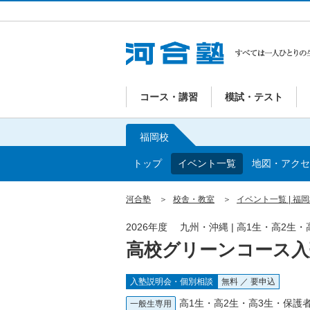
コース・講習
模試・テスト
福岡校
トップ
イベント一覧
地図・アクセ
河合塾
校舎・教室
イベント一覧 | 福
2026年度 九州・沖縄 | 高1生・高2生
高校グリーンコース入
入塾説明会・個別相談
無料 ／ 要申込
高1生・高2生・高3生・保護者
一般生専用