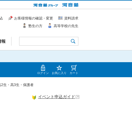
込
お客様情報の確認・変更
資料請求
塾生の方
高等学校の先生
情報
ログイン
お気に入り
カート
高2生・高3生・保護者
イベント申込ガイド