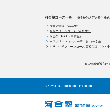
河合塾コース一覧
※学校法人河合塾と株式
大学受験科 （高卒生）
高校グリーンコース（高校生）
河合塾SINKA （高校生）
中学グリーンコース 中高一貫 （中学生）
小学・中学グリーンコース 高校受験 （小・
個人情報保護方針
© Kawaijuku Educational Institution.