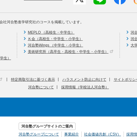
会社河合塾進学研究社のコースを掲載しています。
MEPLO （高校生・中学生）
河
Ｋ会（高校生・中学生・小学生）
河
河合塾Wings （中学生・小学生）
大
美術研究所（高卒生・高校生・中学生・小学生）
中学生）
特定商取引法に基づく表示
ハラスメント防止に向けて
サイトポリシ
河合塾について
採用情報（学校法人河合塾）
河合塾グループサイトのご案内
河合塾グループについて
事業紹介
社会価値共創（CSV）
採用