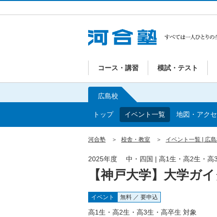
コース・講習
模試・テスト
広島校
トップ
イベント一覧
地図・アクセ
河合塾
校舎・教室
イベント一覧 | 広
2025年度 中・四国 | 高1生・高2生・高
【神戸大学】大学ガイ
イベント
無料 ／ 要申込
高1生・高2生・高3生・高卒生 対象