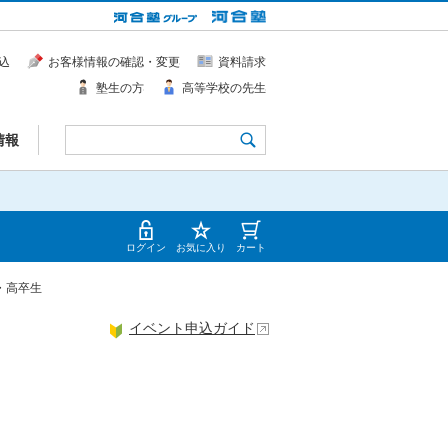
込
お客様情報の確認・変更
資料請求
塾生の方
高等学校の先生
情報
ログイン
お気に入り
カート
生・高卒生
イベント申込ガイド