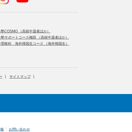
合塾COSMO （高校中退者ほか）
合塾サポートコース梅田 （高校中退者ほか）
学受験科 海外帰国生コース （海外帰国生）
ー
サイトマップ
情報
お問い合わせ