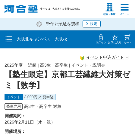
トップ
塾生の方
高等学校の先生
校舎・教室
メニュー
学年と地域を選択
設定
イベント一覧
大阪北キャンパス 大阪校
地図・アクセス
ログイン
お気に入り
カート
イベント申込ガイド
2025年度 近畿 | 高3生・高卒生 | イベント・説明会
【塾生限定】京都工芸繊維大対策ゼ
ミ【数学】
イベント
8,000円 ／ 要申込
高3生・高卒生 対象
塾生専用
開催期間：
2026年2月11日（水・祝）
開催場所：