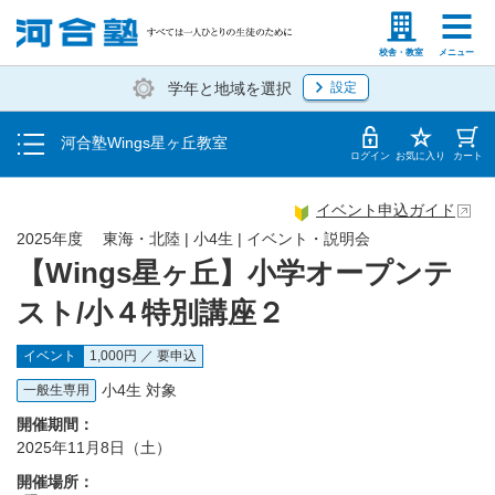
トップ
塾生の方
高等学校の先生
校舎・教室
メニュー
学年と地域を選択
設定
イベント一覧
河合塾Wings星ヶ丘教室
地図・アクセス
ログイン
お気に入り
カート
イベント申込ガイド
2025年度 東海・北陸 | 小4生 | イベント・説明会
【Wings星ヶ丘】小学オープンテ
スト/小４特別講座２
イベント
1,000円 ／ 要申込
小4生 対象
一般生専用
開催期間：
2025年11月8日（土）
開催場所：