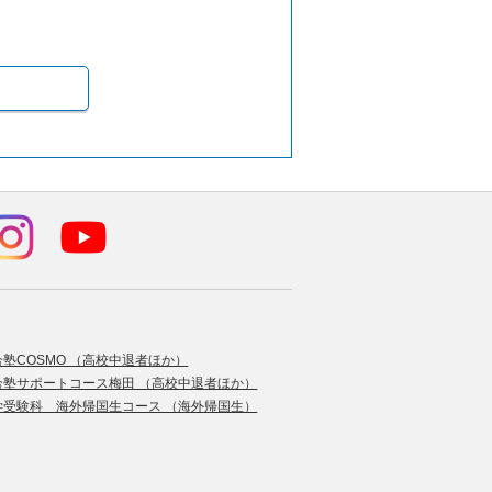
合塾COSMO （高校中退者ほか）
合塾サポートコース梅田 （高校中退者ほか）
学受験科 海外帰国生コース （海外帰国生）