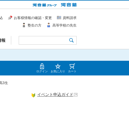
込
お客様情報の確認・変更
資料請求
塾生の方
高等学校の先生
情報
ログイン
お気に入り
カート
高3生
イベント申込ガイド
＞