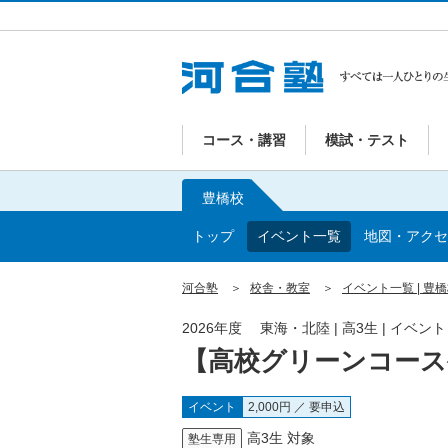
コース・講習
模試・テスト
豊橋校
トップ
イベント一覧
地図・アクセ
河合塾
校舎・教室
イベント一覧 | 豊
2026年度 東海・北陸 | 高3生 | イベン
【高校グリーンコース
イベント
2,000円 ／ 要申込
高3生 対象
塾生専用