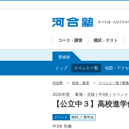
コース・講習
模試・テスト
豊橋校
トップ
イベント一覧
地図・アクセ
河合塾
校舎・教室
イベント一覧 | 豊
2025年度 東海・北陸 | 中3生 | イベン
【公立中３】高校進学
イベント
無料 ／ 要申込
中3生 対象