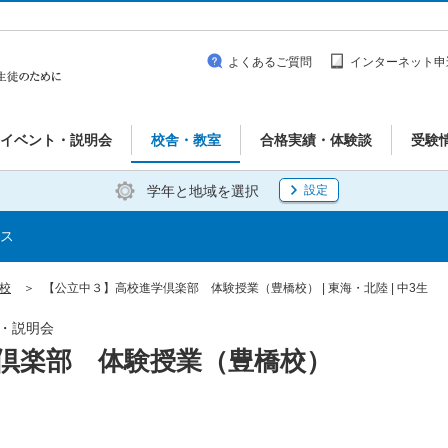
よくあるご質問
インターネット申
イベント・説明会
校舎・教室
合格実績・体験談
受験
学年と地域を選択
設定
ス
橋校
【公立中３】高校進学倶楽部 体験授業（豊橋校） | 東海・北陸 | 中3生
ト・説明会
倶楽部 体験授業（豊橋校）