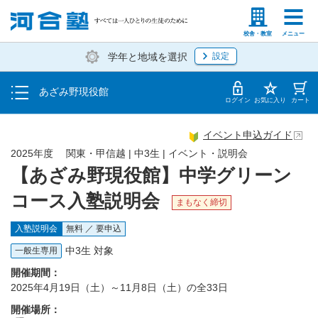
トップ
塾生の方
高等学校の先生
校舎・教室
メニュー
学年と地域を選択
設定
イベント一覧
あざみ野現役館
地図・アクセス
ログイン
お気に入り
カート
イベント申込ガイド
2025年度 関東・甲信越 | 中3生 | イベント・説明会
【あざみ野現役館】中学グリーン
コース入塾説明会
まもなく締切
入塾説明会
無料 ／ 要申込
中3生 対象
一般生専用
開催期間：
2025年4月19日（土）～11月8日（土）の全33日
開催場所：