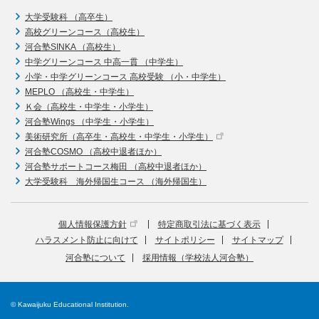
大学受験科 （高卒生）
高校グリーンコース（高校生）
河合塾SINKA （高校生）
中学グリーンコース 中高一貫 （中学生）
小学・中学グリーンコース 高校受験 （小・中学生）
MEPLO （高校生・中学生）
Ｋ会（高校生・中学生・小学生）
河合塾Wings （中学生・小学生）
美術研究所（高卒生・高校生・中学生・小学生）
河合塾COSMO （高校中退者ほか）
河合塾サポートコース梅田 （高校中退者ほか）
大学受験科 海外帰国生コース （海外帰国生）
個人情報保護方針
特定商取引法に基づく表示
ハラスメント防止に向けて
サイトポリシー
サイトマップ
河合塾について
採用情報（学校法人河合塾）
© Kawaijuku Educational Institution.