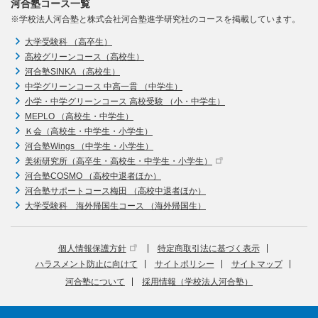
河合塾コース一覧
※学校法人河合塾と株式会社河合塾進学研究社のコースを掲載しています。
大学受験科 （高卒生）
高校グリーンコース（高校生）
河合塾SINKA （高校生）
中学グリーンコース 中高一貫 （中学生）
小学・中学グリーンコース 高校受験 （小・中学生）
MEPLO （高校生・中学生）
Ｋ会（高校生・中学生・小学生）
河合塾Wings （中学生・小学生）
美術研究所（高卒生・高校生・中学生・小学生）
河合塾COSMO （高校中退者ほか）
河合塾サポートコース梅田 （高校中退者ほか）
大学受験科 海外帰国生コース （海外帰国生）
個人情報保護方針
特定商取引法に基づく表示
ハラスメント防止に向けて
サイトポリシー
サイトマップ
河合塾について
採用情報（学校法人河合塾）