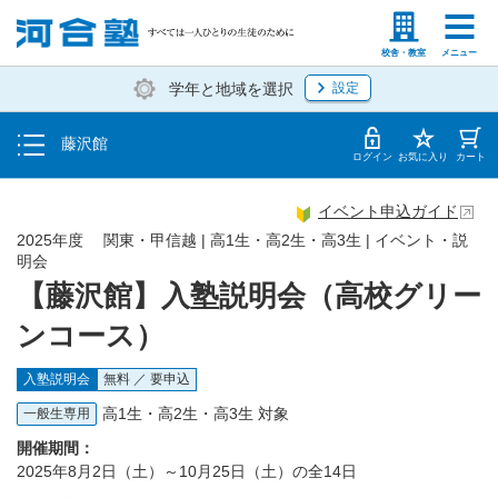
トップ
塾生の方
高等学校の先生
校舎・教室
メニュー
学年と地域を選択
設定
イベント一覧
藤沢館
地図・アクセス
ログイン
お気に入り
カート
イベント申込ガイド
2025年度 関東・甲信越 | 高1生・高2生・高3生 | イベント・説
明会
【藤沢館】入塾説明会（高校グリー
ンコース）
入塾説明会
無料 ／ 要申込
高1生・高2生・高3生 対象
一般生専用
開催期間：
2025年8月2日（土）～10月25日（土）の全14日