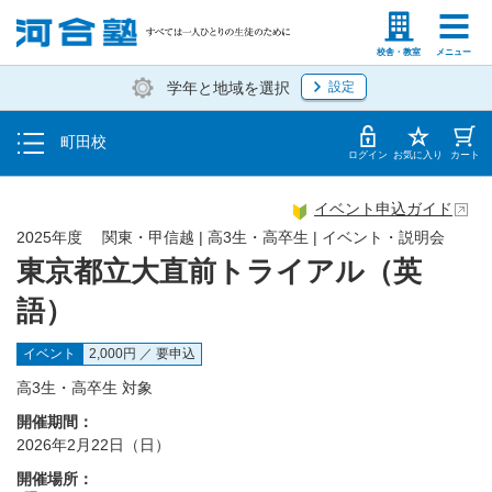
トップ
塾生の方
高等学校の先生
校舎・教室
メニュー
学年と地域を選択
設定
イベント一覧
町田校
地図・アクセス
ログイン
お気に入り
カート
イベント申込ガイド
2025年度 関東・甲信越 | 高3生・高卒生 | イベント・説明会
東京都立大直前トライアル（英
語）
イベント
2,000円 ／ 要申込
高3生・高卒生 対象
開催期間：
2026年2月22日（日）
開催場所：