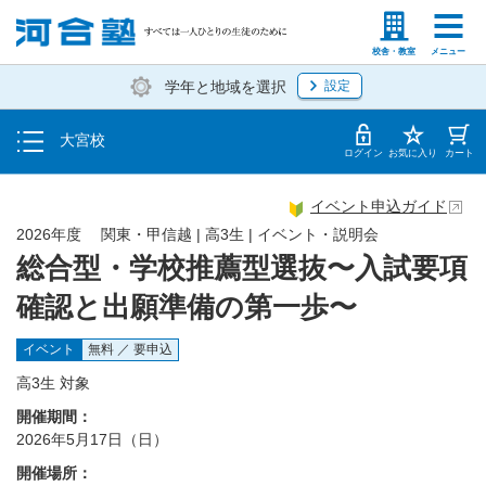
トップ
塾生の方
高等学校の先生
校舎・教室
メニュー
学年と地域を選択
設定
イベント一覧
大宮校
地図・アクセス
ログイン
お気に入り
カート
イベント申込ガイド
2026年度 関東・甲信越 | 高3生 | イベント・説明会
総合型・学校推薦型選抜〜入試要項
確認と出願準備の第一歩〜
イベント
無料 ／ 要申込
高3生 対象
開催期間：
2026年5月17日（日）
開催場所：