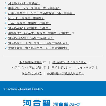
河合塾SINKA （高校生）
中学グリーンコース 中高一貫 （中学生）
小学・中学グリーンコース 高校受験 （小・中学生）
MEPLO （高校生・中学生）
Ｋ会（高校生・中学生・小学生）
河合塾Wings （中学生・小学生）
美術研究所（高卒生・高校生・中学生・小学生）
河合塾COSMO （高校中退者ほか）
河合塾サポートコース梅田 （高校中退者ほか）
大学受験科 海外帰国生コース （海外帰国生）
個人情報保護方針
特定商取引法に基づく表示
ハラスメント防止に向けて
サイトポリシー
サイトマップ
河合塾について
採用情報（学校法人河合塾）
© Kawaijuku Educational Institution.