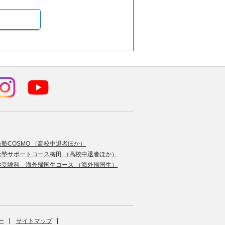
合塾COSMO （高校中退者ほか）
合塾サポートコース梅田 （高校中退者ほか）
学受験科 海外帰国生コース （海外帰国生）
ー
サイトマップ