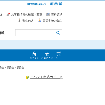
込
お客様情報の確認・変更
資料請求
塾生の方
高等学校の先生
情報
ログイン
お気に入り
カート
中3生・高1生・高2生
イベント申込ガイド