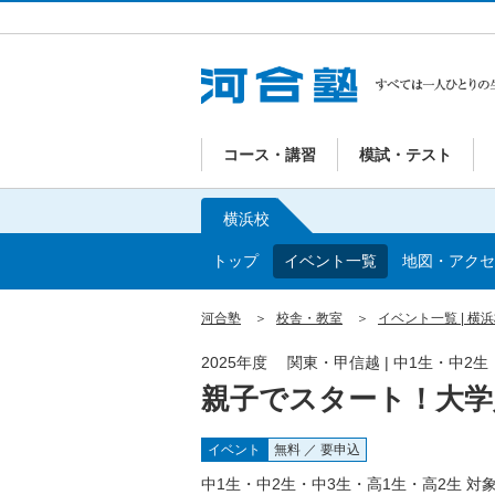
コース・講習
模試・テスト
横浜校
トップ
イベント一覧
地図・アクセ
河合塾
校舎・教室
イベント一覧 | 横
2025年度 関東・甲信越 | 中1生・中2
親子でスタート！大学
イベント
無料 ／ 要申込
中1生・中2生・中3生・高1生・高2生 対