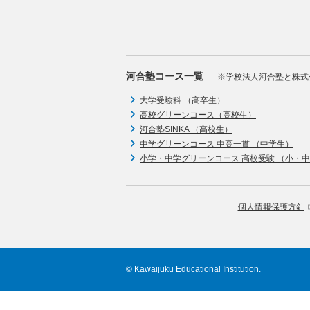
河合塾コース一覧
※学校法人河合塾と株式
大学受験科 （高卒生）
高校グリーンコース（高校生）
河合塾SINKA （高校生）
中学グリーンコース 中高一貫 （中学生）
小学・中学グリーンコース 高校受験 （小・
個人情報保護方針
© Kawaijuku Educational Institution.