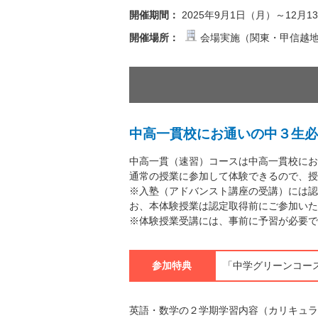
開催期間：
2025年9月1日（月）～12月
開催場所：
会場実施（関東・甲信越地
中高一貫校にお通いの中３生必
中高一貫（速習）コースは中高一貫校にお
通常の授業に参加して体験できるので、授
※入塾（アドバンスト講座の受講）には認
お、本体験授業は認定取得前にご参加いた
※体験授業受講には、事前に予習が必要で
参加特典
「中学グリーンコース
英語・数学の２学期学習内容（カリキュラ