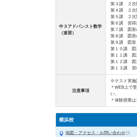
第３講 ２次
第４講 ２次
第５講 ２次
第６講 習得
中３アドバンスト数学
第７講 図形
（速習）
第８講 図形
第９講 図形
第１０講 図
第１１講 図
第１２講 図
第１３講 習
※テスト実施
＊WEB上で
注意事項
い。
＊体験授業は
横浜校
地図・アクセス・お問い合わせ