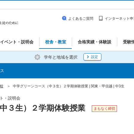
よくあるご質問
インターネット申
イベント・説明会
校舎・教室
合格実績・体験談
受験
学年と地域を選択
設定
ス
浜校
中学グリーンコース（中３生）２学期体験授業 | 関東・甲信越 | 中3生
ベント・説明会
中３生）２学期体験授業
まもなく締切