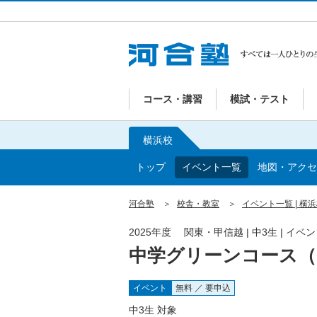
コース・講習
模試・テスト
横浜校
トップ
イベント一覧
地図・アクセ
河合塾
校舎・教室
イベント一覧 | 横
2025年度 関東・甲信越 | 中3生 | イ
中学グリーンコース（
イベント
無料 ／ 要申込
中3生 対象