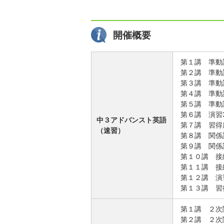
開催概要
第１講 準動
第２講 準動
第３講 準動
第４講 準動
第５講 準動
第６講 演習
中３アドバンスト英語
第７講 習得
（速習）
第８講 関係
第９講 関係
第１０講 接
第１１講 接
第１２講 演
第１３講 習
第１講 ２次
第２講 ２次