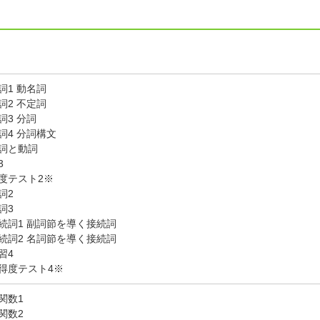
詞1 動名詞
詞2 不定詞
詞3 分詞
詞4 分詞構文
詞と動詞
3
度テスト2※
詞2
詞3
続詞1 副詞節を導く接続詞
続詞2 名詞節を導く接続詞
習4
得度テスト4※
関数1
関数2