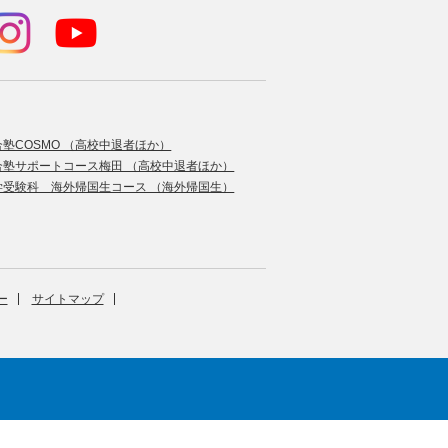
合塾COSMO （高校中退者ほか）
合塾サポートコース梅田 （高校中退者ほか）
学受験科 海外帰国生コース （海外帰国生）
ー
サイトマップ