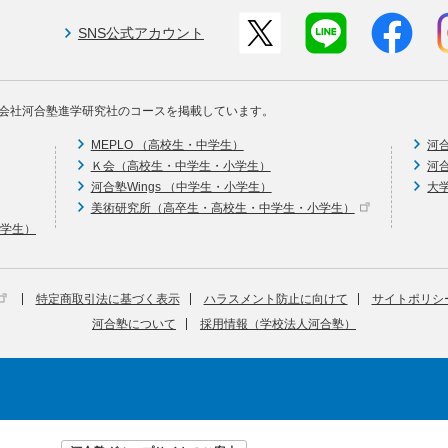
SNS公式アカウント
会社河合塾進学研究社のコースを掲載しています。
MEPLO （高校生・中学生）
河
Ｋ会（高校生・中学生・小学生）
河
河合塾Wings （中学生・小学生）
大
美術研究所（高卒生・高校生・中学生・小学生）
中学生）
特定商取引法に基づく表示
ハラスメント防止に向けて
サイトポリシ
河合塾について
採用情報（学校法人河合塾）