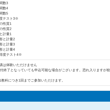
関数3
関数4
関数5
度テスト3※
の性質1
の性質2
と計量1
形と計量2
形と計量3
形と計量4
得度テスト4※
講は体験いただけません
受付終了となっていても申込可能な場合がございます。恐れ入りますが
1教科につき1回までご参加いただけます。