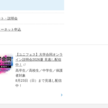
ント・説明会
ターネット申込
【ユニフェス】大学合同オンラ
大学受
イン説明会2026夏 見逃し配信
ント
中！
高校生
高卒生／高校生／中学生／保護
「栄冠
者対象
報が満
8月23日（日）まで見逃し配信
題集を
中！
す！