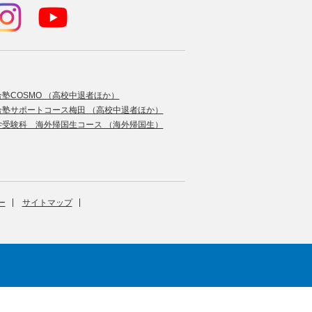
合塾COSMO （高校中退者ほか）
合塾サポートコース梅田 （高校中退者ほか）
学受験科 海外帰国生コース （海外帰国生）
ー
サイトマップ