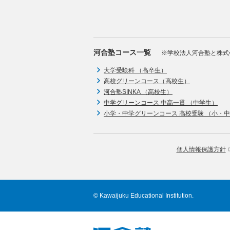
河合塾コース一覧
※学校法人河合塾と株式
大学受験科 （高卒生）
高校グリーンコース（高校生）
河合塾SINKA （高校生）
中学グリーンコース 中高一貫 （中学生）
小学・中学グリーンコース 高校受験 （小・
個人情報保護方針
© Kawaijuku Educational Institution.