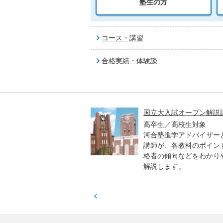
塾生の方
コース・講習
合格実績・体験談
高一貫校 中学生テスト
国立大入試オープン解説
貫校の中3生対象
高卒生／高校生対象
模のテストを受験して、
河合塾進学アドバイザー
実力と伸ばすべき力を知
講師が、各教科のポイン
格者の傾向などをわかり
解説します。