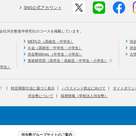
SNS公式アカウント
会社河合塾進学研究社のコースを掲載しています。
MEPLO （高校生・中学生）
河
Ｋ会（高校生・中学生・小学生）
河
河合塾Wings （中学生・小学生）
大
美術研究所（高卒生・高校生・中学生・小学生）
中学生）
特定商取引法に基づく表示
ハラスメント防止に向けて
サイトポリシ
河合塾について
採用情報（学校法人河合塾）
河合塾グループサイトのご案内