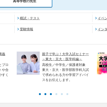
高等学校の先生
模試・テスト
イベ
受験情報
イン
講義
親子で学ぶ！大学入試セミナー
～東大・京大・医学科編～
とプロ
高校生／中学生／保護者対象
トや合
東大・京大・医学部医学科入試
やすく
で求められる力や学習アドバイ
スをお伝えします。