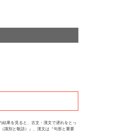
の結果を見ると、古文・漢文で遅れをとっ
（識別と敬語）』、漢文は『句形と重要