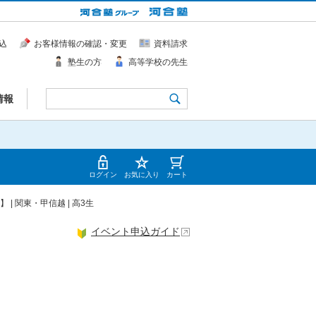
込
お客様情報の確認・変更
資料請求
塾生の方
高等学校の先生
情報
ログイン
お気に入り
カート
| 関東・甲信越 | 高3生
イベント申込ガイド