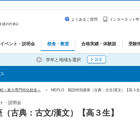
よくあるご質問
インターネット申
イベント・説明会
校舎・教室
合格実績・体験談
受験
学年と地域を選択
設定
ス
本郷校＜東大専門特化校舎＞
MEPLO 国語特別講座（古典：古文/漢文）【高３生】 
ベント・説明会
座（古典：古文/漢文）【高３生】