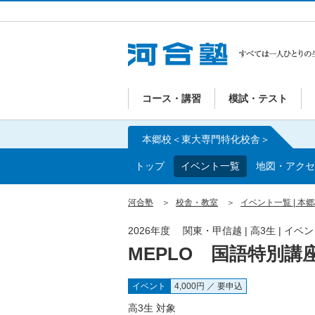
コース・講習
模試・テスト
本郷校＜東大専門特化校舎＞
トップ
イベント一覧
地図・アクセ
河合塾
校舎・教室
イベント一覧 | 
2026年度 関東・甲信越 | 高3生 | イ
MEPLO 国語特別講
イベント
4,000円 ／ 要申込
高3生 対象