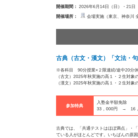
開催期間：
2026年6月14日（日）・21
開催場所：
会場実施（東京、神奈川 
古典（古文・漢文）「文法・句
※各科目 90分授業×２限連続/途中20分
（古文）2025年秋実施の高１・２生対
（漢文）2025年秋実施の高１・２生対
入塾金半額免除
参加特典
33，000円 → 16
古典では、「共通テストはほぼ満点」・「
ている人がほとんどです。いちばんの原因