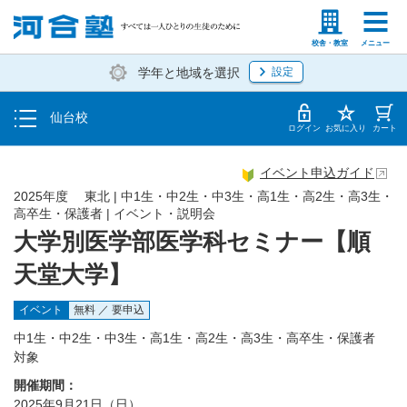
トップ
塾生の方
高等学校の先生
校舎・教室
メニュー
学年と地域を選択
設定
イベント一覧
仙台校
地図・アクセス
ログイン
お気に入り
カート
イベント申込ガイド
2025年度 東北 | 中1生・中2生・中3生・高1生・高2生・高3生・
高卒生・保護者 | イベント・説明会
大学別医学部医学科セミナー【順
天堂大学】
イベント
無料 ／ 要申込
中1生・中2生・中3生・高1生・高2生・高3生・高卒生・保護者
対象
開催期間：
2025年9月21日（日）