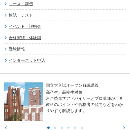
コース・講習
模試・テスト
イベント・説明会
合格実績・体験談
受験情報
インターネット申込
国立大入試オープン解説講義
高卒生／高校生対象
河合塾進学アドバイザーとプロ講師が、各
教科のポイントや合格者の傾向などをわか
りやすく解説します。