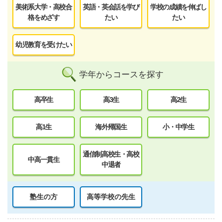
美術系大学・高校合
英語・英会話を学び
学校の成績を伸ばし
格をめざす
たい
たい
幼児教育を受けたい
学年からコースを探す
高卒生
高3生
高2生
高1生
海外帰国生
小・中学生
通信制高校生・高校
中高一貫生
中退者
塾生の方
高等学校の先生