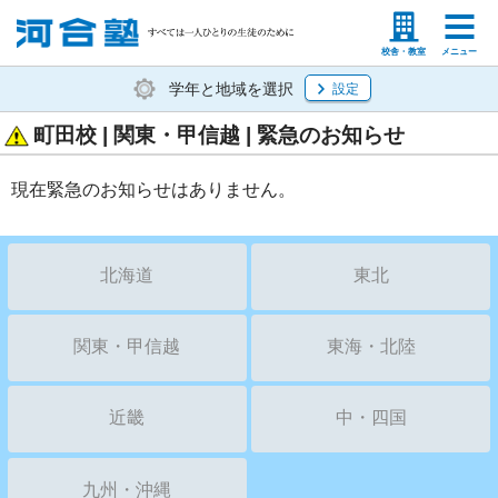
塾生の方
高等学校の先生
校舎・教室
メニュー
学年と地域を選択
設定
町田校 | 関東・甲信越 | 緊急のお知らせ
現在緊急のお知らせはありません。
北海道
東北
関東・甲信越
東海・北陸
近畿
中・四国
九州・沖縄