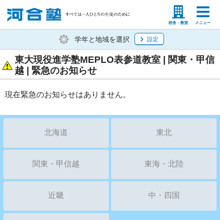
塾生の方
高等学校の先生
校舎・教室
メニュー
学年と地域を選択
設定
東大現役進学塾MEPLO表参道教室 | 関東・甲信
越 | 緊急のお知らせ
現在緊急のお知らせはありません。
北海道
東北
関東・甲信越
東海・北陸
近畿
中・四国