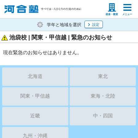
塾生の方
高等学校の先生
校舎・教室
メニュー
学年と地域を選択
設定
池袋校 | 関東・甲信越 | 緊急のお知らせ
現在緊急のお知らせはありません。
北海道
東北
関東・甲信越
東海・北陸
近畿
中・四国
九州・沖縄