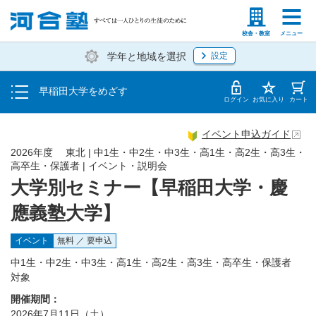
大学を知る
塾生の方
高等学校の先生
校舎・教室
メニュー
学年と地域を選択
設定
受験対策をする
早稲田大学をめざす
早大志望者のためのイベント
ログイン
お気に入り
カート
イベント申込ガイド
2026年度 東北 | 中1生・中2生・中3生・高1生・高2生・高3生・
高卒生・保護者 | イベント・説明会
大学別セミナー【早稲田大学・慶
應義塾大学】
イベント
無料 ／ 要申込
中1生・中2生・中3生・高1生・高2生・高3生・高卒生・保護者
対象
開催期間：
2026年7月11日（土）