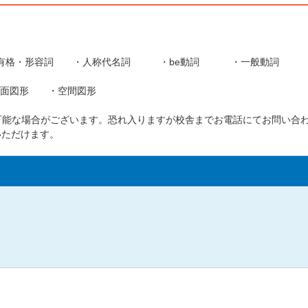
is〜. ・所有格・形容詞 ・人称代名詞 ・be動詞 ・一般動
平面図形 ・空間図形
可能な場合がございます。恐れ入りますが校舎までお電話にてお問い合
いただけます。