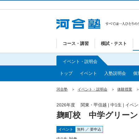
コース・講習
模試・テスト
イベント・説明会
トップ
イベント
入塾説明会
個
河合塾
イベント・説明会
体験授業
2026年度 関東・甲信越 | 中1生 | イ
麹町校 中学グリーン
イベント
無料 ／ 要申込