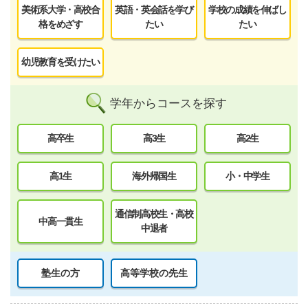
美術系大学・高校合
英語・英会話を学び
学校の成績を伸ばし
格をめざす
たい
たい
幼児教育を受けたい
学年からコースを探す
高卒生
高3生
高2生
高1生
海外帰国生
小・中学生
通信制高校生・高校
中高一貫生
中退者
塾生の方
高等学校の先生