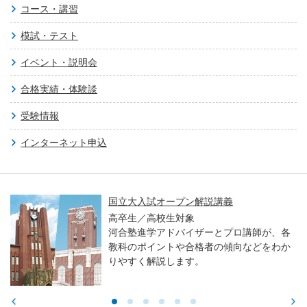
コース・講習
模試・テスト
イベント・説明会
合格実績・体験談
受験情報
インターネット申込
国立大入試オープン解説講義
高卒生／高校生対象
河合塾進学アドバイザーとプロ講師が、各
教科のポイントや合格者の傾向などをわか
りやすく解説します。