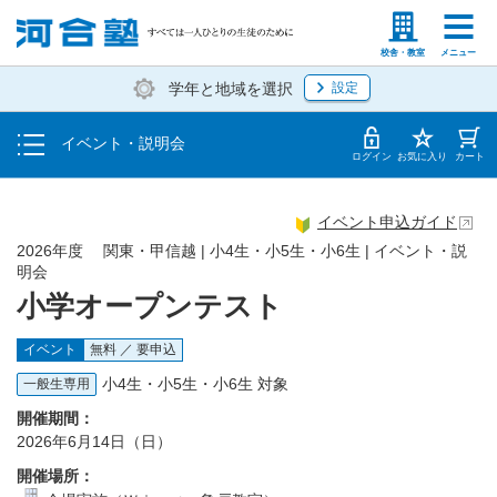
入塾説明会
塾生の方
高等学校の先生
校舎・教室
メニュー
学年と地域を選択
設定
個別相談
イベント・説明会
体験授業
ログイン
お気に入り
カート
イベント申込ガイド
2026年度 関東・甲信越 | 小4生・小5生・小6生 | イベント・説
明会
小学オープンテスト
イベント
無料 ／ 要申込
小4生・小5生・小6生 対象
一般生専用
開催期間：
2026年6月14日（日）
開催場所：