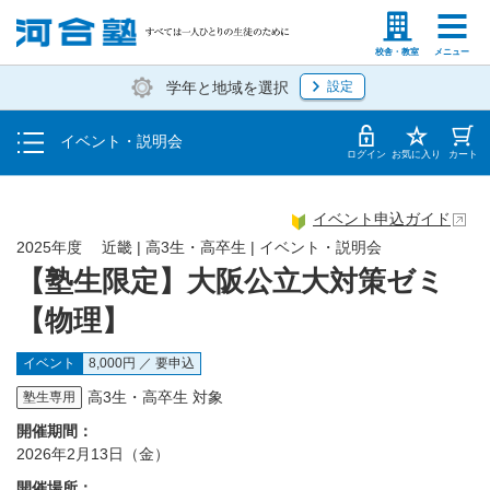
入塾説明会
塾生の方
高等学校の先生
校舎・教室
メニュー
学年と地域を選択
設定
個別相談
イベント・説明会
体験授業
ログイン
お気に入り
カート
イベント申込ガイド
2025年度 近畿 | 高3生・高卒生 | イベント・説明会
【塾生限定】大阪公立大対策ゼミ
【物理】
イベント
8,000円 ／ 要申込
高3生・高卒生 対象
塾生専用
開催期間：
2026年2月13日（金）
開催場所：