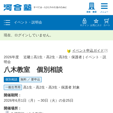
塾生の方
高等学校の先生
個別相談
校舎・教室
メニュー
イベント・説明会
体験授業
ログイン
お気に入り
カート
現在、ログインしていません。
イベント申込ガイド
2026年度 近畿 | 高1生・高2生・高3生・保護者 | イベント・説
明会
八木教室 個別相談
個別相談
無料 ／ 要申込
高1生・高2生・高3生・保護者 対象
一般生専用
開催期間：
2026年6月1日（月）～30日（火）の全25日
開催場所：