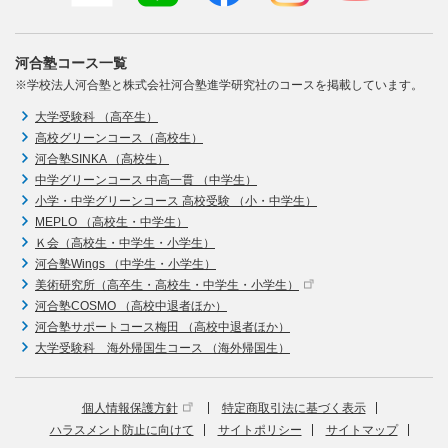
河合塾コース一覧
※学校法人河合塾と株式会社河合塾進学研究社のコースを掲載しています。
大学受験科 （高卒生）
高校グリーンコース（高校生）
河合塾SINKA （高校生）
中学グリーンコース 中高一貫 （中学生）
小学・中学グリーンコース 高校受験 （小・中学生）
MEPLO （高校生・中学生）
Ｋ会（高校生・中学生・小学生）
河合塾Wings （中学生・小学生）
美術研究所（高卒生・高校生・中学生・小学生）
河合塾COSMO （高校中退者ほか）
河合塾サポートコース梅田 （高校中退者ほか）
大学受験科 海外帰国生コース （海外帰国生）
個人情報保護方針
特定商取引法に基づく表示
ハラスメント防止に向けて
サイトポリシー
サイトマップ