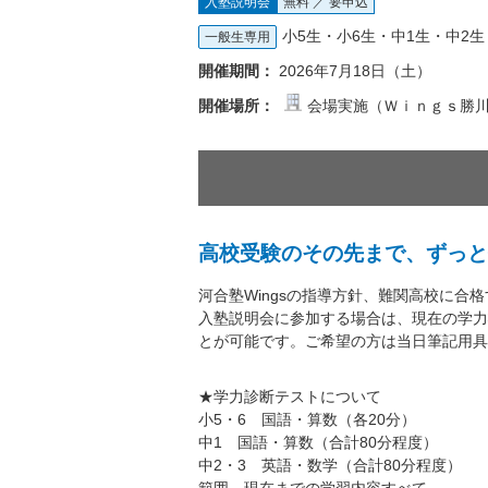
入塾説明会
無料 ／ 要申込
小5生・小6生・中1生・中2生
一般生専用
開催期間：
2026年7月18日（土）
開催場所：
会場実施（Ｗｉｎｇｓ勝
高校受験のその先まで、ずっと
河合塾Wingsの指導方針、難関高校に
入塾説明会に参加する場合は、現在の学力
とが可能です。ご希望の方は当日筆記用具
★学力診断テストについて
小5・6 国語・算数（各20分）
中1 国語・算数（合計80分程度）
中2・3 英語・数学（合計80分程度）
範囲 現在までの学習内容すべて