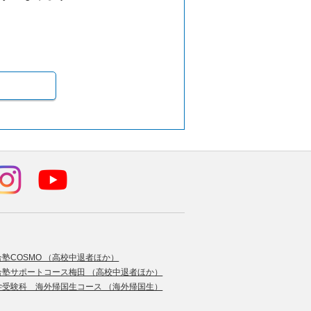
合塾COSMO （高校中退者ほか）
合塾サポートコース梅田 （高校中退者ほか）
学受験科 海外帰国生コース （海外帰国生）