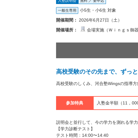
入塾説明会
無料 ／ 要申込
小5生・小6生 対象
一般生専用
開催期間：
2026年6月27日（土）
開催場所：
会場実施（Ｗｉｎｇｓ御
高校受験のその先まで、ずっと
高校受験のしくみ、河合塾Wingsの指
参加特典
入塾金半額（11，00
説明会と並行して、今の学力を測れる学力
【学力診断テスト】
テスト時間：14:00〜14:40