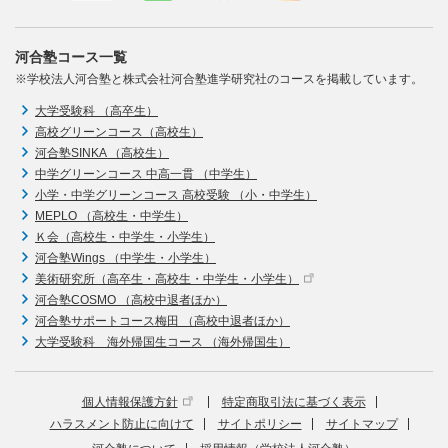
河合塾コース一覧
※学校法人河合塾と株式会社河合塾進学研究社のコースを掲載しています。
大学受験科 （高卒生）
高校グリーンコース（高校生）
河合塾SINKA （高校生）
中学グリーンコース 中高一貫 （中学生）
小学・中学グリーンコース 高校受験 （小・中学生）
MEPLO （高校生・中学生）
Ｋ会（高校生・中学生・小学生）
河合塾Wings （中学生・小学生）
美術研究所（高卒生・高校生・中学生・小学生）
河合塾COSMO （高校中退者ほか）
河合塾サポートコース梅田 （高校中退者ほか）
大学受験科 海外帰国生コース （海外帰国生）
個人情報保護方針
特定商取引法に基づく表示
ハラスメント防止に向けて
サイトポリシー
サイトマップ