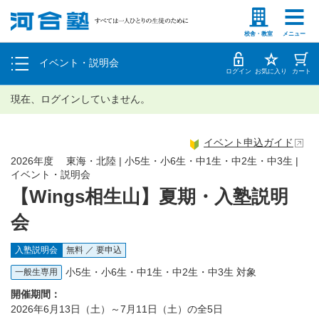
塾生の方
高等学校の先生
個別相談
校舎・教室
メニュー
イベント・説明会
体験授業
ログイン
お気に入り
カート
現在、ログインしていません。
イベント申込ガイド
2026年度 東海・北陸 | 小5生・小6生・中1生・中2生・中3生 |
イベント・説明会
【Wings相生山】夏期・入塾説明
会
入塾説明会
無料 ／ 要申込
小5生・小6生・中1生・中2生・中3生 対象
一般生専用
開催期間：
2026年6月13日（土）～7月11日（土）の全5日