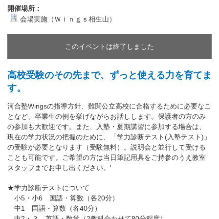
開催場所：
会場実施（Ｗｉｎｇｓ相生山）
このイベントは終了しました
高校受験のその先まで、ずっと使える力を育てま
す。
河合塾Wingsの指導方針、難関公立高校に合格するために必要なこ
となど、卒業生の例を挙げながらお話しします。保護者の方のみ
の参加も大歓迎です。また、入塾・夏期講習に参加する場合は、
現在の学力状況の把握のために、「学力診断テスト(入塾テスト)」
の受験が必要となります（受験無料）。説明会と並行して受ける
ことも可能です。ご希望の方は当日筆記用具をご持参のうえ教室
スタッフまでお申し出ください。'
★学力診断テストについて
小5・小6 国語・算数（各20分）
中1 国語・算数（各40分）
中2・３ 英語・数学（2教科合わせて80分程度）