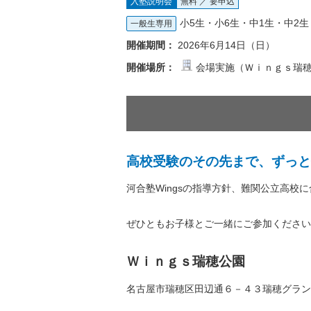
入塾説明会
無料 ／ 要申込
小5生・小6生・中1生・中2生
一般生専用
開催期間：
2026年6月14日（日）
開催場所：
会場実施（Ｗｉｎｇｓ瑞
高校受験のその先まで、ずっと
河合塾Wingsの指導方針、難関公立高
ぜひともお子様とご一緒にご参加ください
Ｗｉｎｇｓ瑞穂公園
名古屋市瑞穂区田辺通６－４３瑞穂グラン