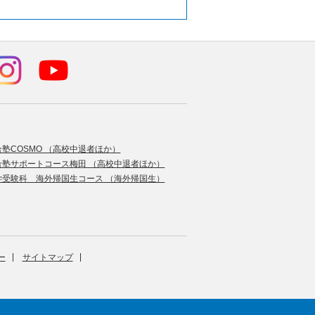
合塾COSMO （高校中退者ほか）
合塾サポートコース梅田 （高校中退者ほか）
学受験科 海外帰国生コース （海外帰国生）
ー
サイトマップ