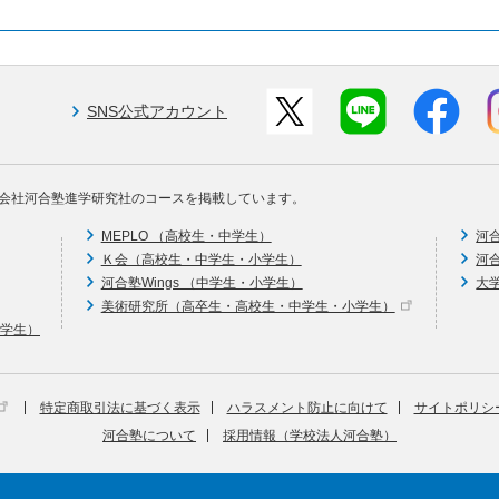
SNS公式アカウント
会社河合塾進学研究社のコースを掲載しています。
MEPLO （高校生・中学生）
河
Ｋ会（高校生・中学生・小学生）
河
河合塾Wings （中学生・小学生）
大
美術研究所（高卒生・高校生・中学生・小学生）
中学生）
特定商取引法に基づく表示
ハラスメント防止に向けて
サイトポリシ
河合塾について
採用情報（学校法人河合塾）