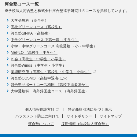
河合塾コース一覧
※学校法人河合塾と株式会社河合塾進学研究社のコースを掲載しています。
大学受験科 （高卒生）
高校グリーンコース（高校生）
河合塾SINKA （高校生）
中学グリーンコース 中高一貫 （中学生）
小学・中学グリーンコース 高校受験 （小・中学生）
MEPLO （高校生・中学生）
Ｋ会（高校生・中学生・小学生）
河合塾Wings （中学生・小学生）
美術研究所（高卒生・高校生・中学生・小学生）
河合塾COSMO （高校中退者ほか）
河合塾サポートコース梅田 （高校中退者ほか）
大学受験科 海外帰国生コース （海外帰国生）
個人情報保護方針
特定商取引法に基づく表示
ハラスメント防止に向けて
サイトポリシー
サイトマップ
河合塾について
採用情報（学校法人河合塾）