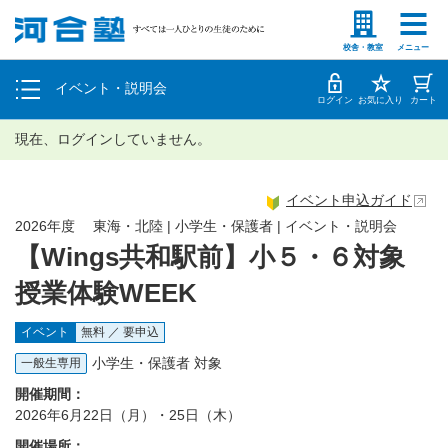
塾生の方
高等学校の先生
個別相談
校舎・教室
メニュー
イベント・説明会
体験授業
ログイン
お気に入り
カート
現在、ログインしていません。
イベント申込ガイド
2026年度 東海・北陸 | 小学生・保護者 | イベント・説明会
【Wings共和駅前】小５・６対象
授業体験WEEK
イベント
無料 ／ 要申込
小学生・保護者 対象
一般生専用
開催期間：
2026年6月22日（月）・25日（木）
開催場所：