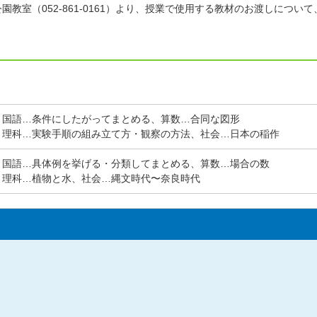
園教室（052-861-0161）より、授業で使用する教材のお渡しにつ
火) 国語…条件にしたがってまとめる、算数…合同な図形
木) 理科…実験手順の組み立て方・観察の方法、社会…日本の稲作
火) 国語…具体例を挙げる・分類してまとめる、算数…場合の数
木) 理科…植物と水、社会…縄文時代〜奈良時代