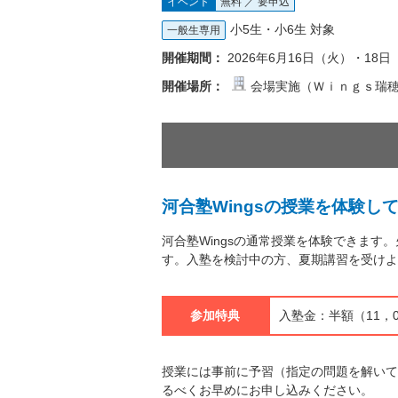
イベント
無料 ／ 要申込
小5生・小6生 対象
一般生専用
開催期間：
2026年6月16日（火）・18
開催場所：
会場実施（Ｗｉｎｇｓ瑞
河合塾Wingsの授業を体験し
河合塾Wingsの通常授業を体験できま
す。入塾を検討中の方、夏期講習を受けよ
参加特典
入塾金：半額（11，
授業には事前に予習（指定の問題を解いて
るべくお早めにお申し込みください。