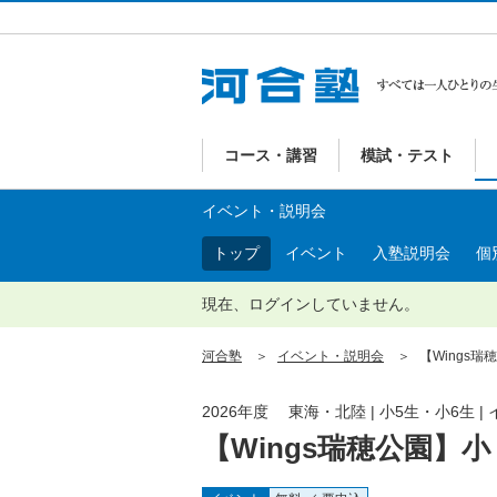
コース・講習
模試・テスト
イベント・説明会
トップ
イベント
入塾説明会
個
現在、ログインしていません。
河合塾
イベント・説明会
【Wings瑞
2026年度 東海・北陸 | 小5生・小6生 
【Wings瑞穂公園】