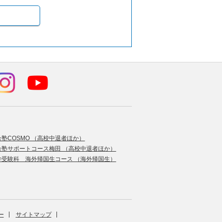
合塾COSMO （高校中退者ほか）
合塾サポートコース梅田 （高校中退者ほか）
学受験科 海外帰国生コース （海外帰国生）
ー
サイトマップ