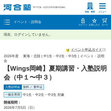
塾生の方
高等学校の先生
個別相談
校舎・教室
メニュー
イベント・説明会
体験授業
ログイン
お気に入り
カート
現在、ログインしていません。
イベント申込ガイド
2026年度 東海・北陸 | 中1生・中2生・中3生 | イベント・説明
会
【Wings岡崎】夏期講習・入塾説明
会（中１〜中３）
入塾説明会
無料 ／ 要申込
中1生・中2生・中3生 対象
一般生専用
開催期間：
2026年7月5日（日）