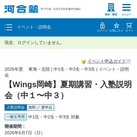
塾生の方
高等学校の先生
個別相談
校舎・教室
メニュー
イベント・説明会
体験授業
ログイン
お気に入り
カート
現在、ログインしていません。
イベント申込ガイド
2026年度 東海・北陸 | 中1生・中2生・中3生 | イベント・説明
会
【Wings岡崎】夏期講習・入塾説明
会（中１〜中３）
入塾説明会
無料 ／ 要申込
中1生・中2生・中3生 対象
一般生専用
開催期間：
2026年6月7日（日）