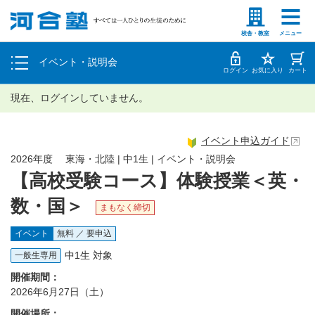
塾生の方
高等学校の先生
個別相談
校舎・教室
メニュー
イベント・説明会
体験授業
ログイン
お気に入り
カート
現在、ログインしていません。
イベント申込ガイド
2026年度 東海・北陸 | 中1生 | イベント・説明会
【高校受験コース】体験授業＜英・
数・国＞
まもなく締切
イベント
無料 ／ 要申込
中1生 対象
一般生専用
開催期間：
2026年6月27日（土）
開催場所：