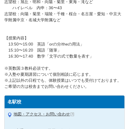
志望校：旭丘・明和・向陽・菊里・東海・滝など
ハイレベル 内申：36〜43
志望校：向陽・菊里・瑞陵・千種・桜台・名古屋・愛知・中京大
学附属中京・名城大学附属など
【授業内容】
13:50〜15:00 英語「orの分/theの用法」
15:10〜16:20 国語「随筆」
16:30〜17:40 数学「文字の式で数量を表す」
※英数国３教科必須です。
※入塾や夏期講習について個別相談に応じます。
※上記以外の日程でも、体験授業はいつでも受付けております。
ご希望の方は校舎までお問い合わせください。
名駅校
地図・アクセス・お問い合わせ