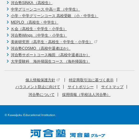
河合塾SINKA （高校生）
中学グリーンコース 中高一貫 （中学生）
小学・中学グリーンコース 高校受験 （小・中学生）
MEPLO （高校生・中学生）
Ｋ会（高校生・中学生・小学生）
河合塾Wings （中学生・小学生）
美術研究所（高卒生・高校生・中学生・小学生）
河合塾COSMO （高校中退者ほか）
河合塾サポートコース梅田 （高校中退者ほか）
大学受験科 海外帰国生コース （海外帰国生）
個人情報保護方針
特定商取引法に基づく表示
ハラスメント防止に向けて
サイトポリシー
サイトマップ
河合塾について
採用情報（学校法人河合塾）
© Kawaijuku Educational Institution.