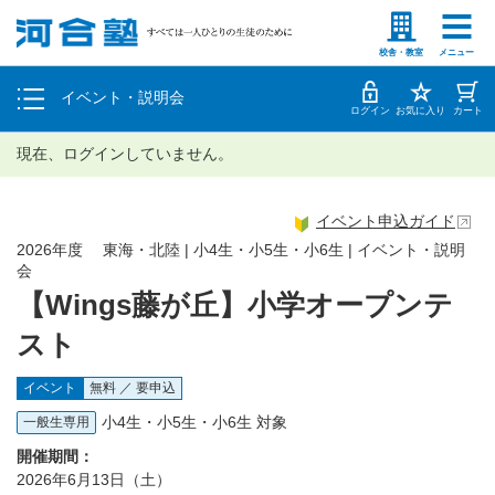
塾生の方
高等学校の先生
個別相談
校舎・教室
メニュー
イベント・説明会
体験授業
ログイン
お気に入り
カート
現在、ログインしていません。
イベント申込ガイド
2026年度 東海・北陸 | 小4生・小5生・小6生 | イベント・説明
会
【Wings藤が丘】小学オープンテ
スト
イベント
無料 ／ 要申込
小4生・小5生・小6生 対象
一般生専用
開催期間：
2026年6月13日（土）