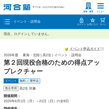
塾生の方
高等学校の先生
個別相談
校舎・教室
メニュー
イベント・説明会
体験授業
ログイン
お気に入り
カート
現在、ログインしていません。
イベント申込ガイド
2026年度 東海・北陸 | 高2生 | イベント・説明会
第２回現役合格のための得点アッ
プレクチャー
イベント
無料 ／ 要申込
高2生 対象
塾生専用
開催期間：
2026年6月1日（月）～21日（日）の全8日
開催場所：