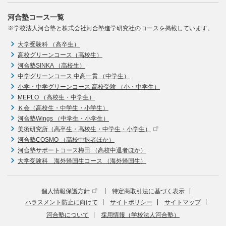
河合塾コース一覧
※学校法人河合塾と株式会社河合塾進学研究社のコースを掲載しています。
大学受験科 （高卒生）
高校グリーンコース（高校生）
河合塾SINKA （高校生）
中学グリーンコース 中高一貫 （中学生）
小学・中学グリーンコース 高校受験 （小・中学生）
MEPLO （高校生・中学生）
Ｋ会（高校生・中学生・小学生）
河合塾Wings （中学生・小学生）
美術研究所（高卒生・高校生・中学生・小学生）
河合塾COSMO （高校中退者ほか）
河合塾サポートコース梅田 （高校中退者ほか）
大学受験科 海外帰国生コース （海外帰国生）
個人情報保護方針
特定商取引法に基づく表示
ハラスメント防止に向けて
サイトポリシー
サイトマップ
河合塾について
採用情報（学校法人河合塾）