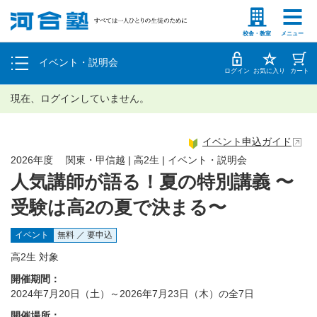
塾生の方
高等学校の先生
個別相談
校舎・教室
メニュー
イベント・説明会
体験授業
ログイン
お気に入り
カート
現在、ログインしていません。
イベント申込ガイド
2026年度 関東・甲信越 | 高2生 | イベント・説明会
人気講師が語る！夏の特別講義 〜
受験は高2の夏で決まる〜
イベント
無料 ／ 要申込
高2生 対象
開催期間：
2024年7月20日（土）～2026年7月23日（木）の全7日
開催場所：