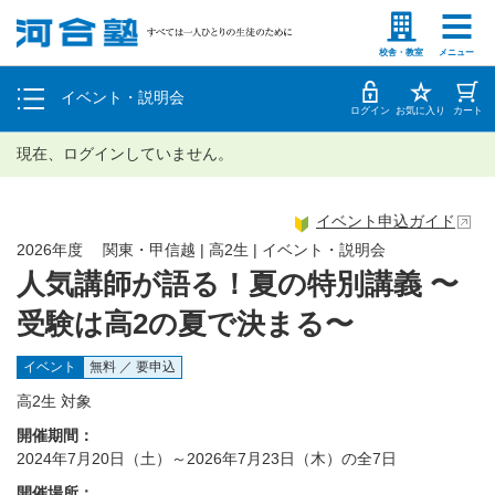
塾生の方
高等学校の先生
個別相談
校舎・教室
メニュー
イベント・説明会
体験授業
ログイン
お気に入り
カート
現在、ログインしていません。
イベント申込ガイド
2026年度 関東・甲信越 | 高2生 | イベント・説明会
人気講師が語る！夏の特別講義 〜
受験は高2の夏で決まる〜
イベント
無料 ／ 要申込
高2生 対象
開催期間：
2024年7月20日（土）～2026年7月23日（木）の全7日
開催場所：