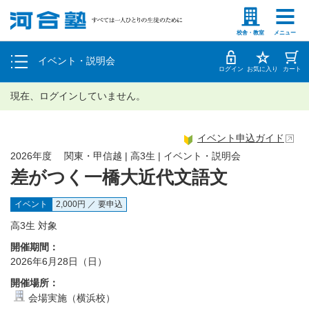
塾生の方
高等学校の先生
個別相談
校舎・教室
メニュー
イベント・説明会
体験授業
ログイン
お気に入り
カート
現在、ログインしていません。
イベント申込ガイド
2026年度 関東・甲信越 | 高3生 | イベント・説明会
差がつく一橋大近代文語文
イベント
2,000円 ／ 要申込
高3生 対象
開催期間：
2026年6月28日（日）
開催場所：
会場実施（横浜校）