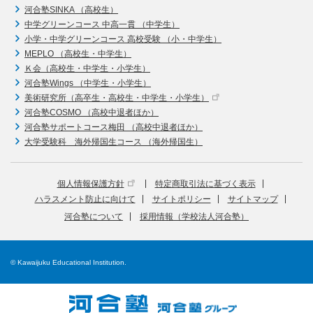
河合塾SINKA （高校生）
中学グリーンコース 中高一貫 （中学生）
小学・中学グリーンコース 高校受験 （小・中学生）
MEPLO （高校生・中学生）
Ｋ会（高校生・中学生・小学生）
河合塾Wings （中学生・小学生）
美術研究所（高卒生・高校生・中学生・小学生）
河合塾COSMO （高校中退者ほか）
河合塾サポートコース梅田 （高校中退者ほか）
大学受験科 海外帰国生コース （海外帰国生）
個人情報保護方針
特定商取引法に基づく表示
ハラスメント防止に向けて
サイトポリシー
サイトマップ
河合塾について
採用情報（学校法人河合塾）
© Kawaijuku Educational Institution.