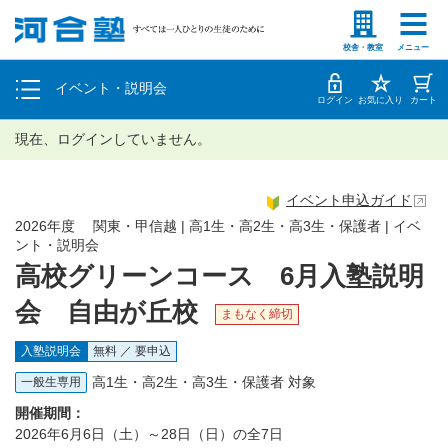
塾生の方
高等学校の先生
個別相談
校舎・教室
メニュー
イベント・説明会
体験授業
ログイン
お気に入り
カート
現在、ログインしていません。
イベント申込ガイド
2026年度 関東・甲信越 | 高1生・高2生・高3生・保護者 | イベ
ント・説明会
高校グリーンコース 6月入塾説明
会 自由が丘校
まもなく締切
入塾説明会
無料 ／ 要申込
高1生・高2生・高3生・保護者 対象
一般生専用
開催期間：
2026年6月6日（土）～28日（日）の全7日