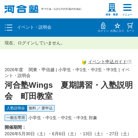
塾生の方
高等学校の先生
個別相談
校舎・教室
メニュー
イベント・説明会
体験授業
ログイン
お気に入り
カート
現在、ログインしていません。
イベント申込ガイド
2026年度 関東・甲信越 | 小学生・中1生・中2生・中3生 | イベ
ント・説明会
河合塾Wings 夏期講習・入塾説明
会 町田教室
入塾説明会
無料 ／ 要申込
小学生・中1生・中2生・中3生 対象
一般生専用
開催期間：
2026年5月30日（土）・6月6日（土）・13日（土）・27日（土）