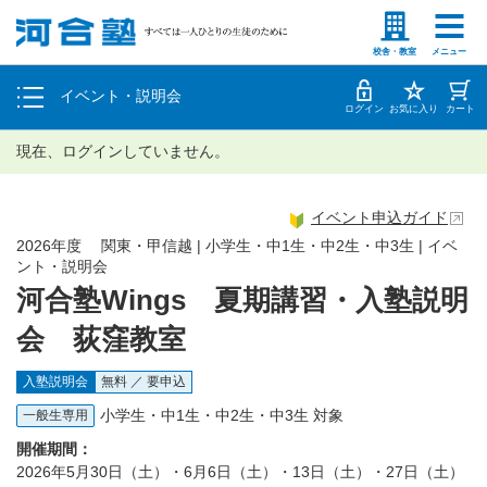
塾生の方
高等学校の先生
個別相談
校舎・教室
メニュー
イベント・説明会
体験授業
ログイン
お気に入り
カート
現在、ログインしていません。
イベント申込ガイド
2026年度 関東・甲信越 | 小学生・中1生・中2生・中3生 | イベ
ント・説明会
河合塾Wings 夏期講習・入塾説明
会 荻窪教室
入塾説明会
無料 ／ 要申込
小学生・中1生・中2生・中3生 対象
一般生専用
開催期間：
2026年5月30日（土）・6月6日（土）・13日（土）・27日（土）