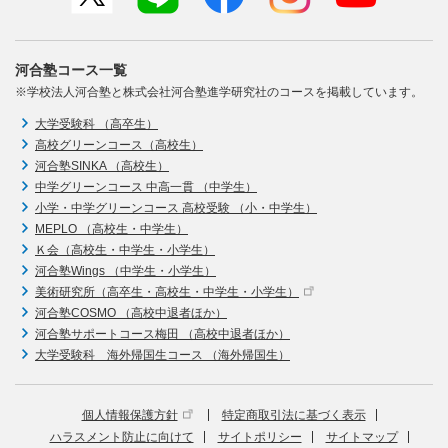
河合塾コース一覧
※学校法人河合塾と株式会社河合塾進学研究社のコースを掲載しています。
大学受験科 （高卒生）
高校グリーンコース（高校生）
河合塾SINKA （高校生）
中学グリーンコース 中高一貫 （中学生）
小学・中学グリーンコース 高校受験 （小・中学生）
MEPLO （高校生・中学生）
Ｋ会（高校生・中学生・小学生）
河合塾Wings （中学生・小学生）
美術研究所（高卒生・高校生・中学生・小学生）
河合塾COSMO （高校中退者ほか）
河合塾サポートコース梅田 （高校中退者ほか）
大学受験科 海外帰国生コース （海外帰国生）
個人情報保護方針
特定商取引法に基づく表示
ハラスメント防止に向けて
サイトポリシー
サイトマップ