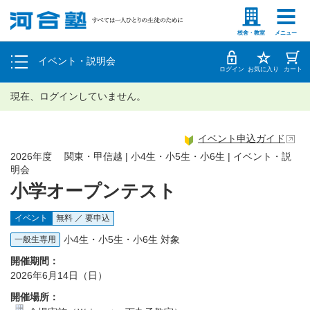
塾生の方
高等学校の先生
個別相談
校舎・教室
メニュー
イベント・説明会
体験授業
ログイン
お気に入り
カート
現在、ログインしていません。
イベント申込ガイド
2026年度 関東・甲信越 | 小4生・小5生・小6生 | イベント・説
明会
小学オープンテスト
イベント
無料 ／ 要申込
小4生・小5生・小6生 対象
一般生専用
開催期間：
2026年6月14日（日）
開催場所：