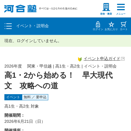
塾生の方
高等学校の先生
個別相談
校舎・教室
メニュー
イベント・説明会
体験授業
ログイン
お気に入り
カート
現在、ログインしていません。
イベント申込ガイド
2026年度 関東・甲信越 | 高1生・高2生 | イベント・説明会
高1・2から始める！ 早大現代
文 攻略への道
イベント
無料 ／ 要申込
高1生・高2生 対象
開催期間：
2026年6月21日（日）
開催場所：